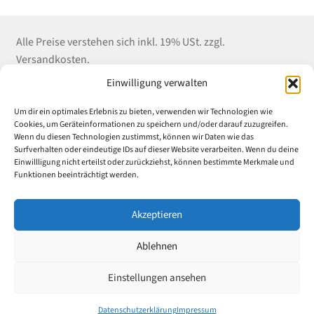
Alle Preise verstehen sich inkl. 19% USt. zzgl.
Versandkosten.
Einwilligung verwalten
Kontakt
Shop Service
Informationen
Um dir ein optimales Erlebnis zu bieten, verwenden wir Technologien wie
Winter EDV-Service
Versandkosten
Impressum
Cookies, um Geräteinformationen zu speichern und/oder darauf zuzugreifen.
Wenn du diesen Technologien zustimmst, können wir Daten wie das
Liebigstrasse 18
Zahlungsarten
Datenschutz
Surfverhalten oder eindeutige IDs auf dieser Website verarbeiten. Wenn du deine
52070 Aachen
E-Mail an Uni-
AGB
Einwillligung nicht erteilst oder zurückziehst, können bestimmte Merkmale und
Tel: (+49) 241 55 969
Rabatt.de
Widerrufsrecht &
Funktionen beeinträchtigt werden.
882
Widerrufsformular
Vertrag
Fax: (+49) 241 55
Akzeptieren
widerrufen
969 889
Ablehnen
© 2024 Winter EDV-Service – Alle Rechte vorbehalten
Einstellungen ansehen
Datenschutzerklärung
Impressum