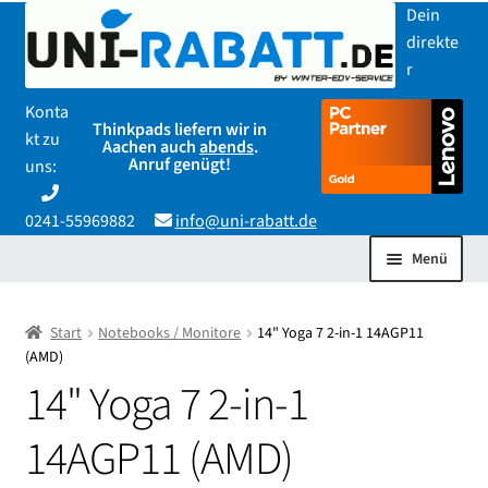
Zur
Zum
Dein
Navigation
Inhalt
direkte
springen
springen
r
Konta
Thinkpads liefern wir in
kt zu
Aachen auch
abends
.
Anruf genügt!
uns:
0241-55969882
info@uni-rabatt.de
Menü
Start
Start
Notebooks / Monitore
14" Yoga 7 2-in-1 14AGP11
(AMD)
Allgemeine Geschäftsbedingungen
14" Yoga 7 2-in-1
Datenschutzerklärung
14AGP11 (AMD)
Impressum