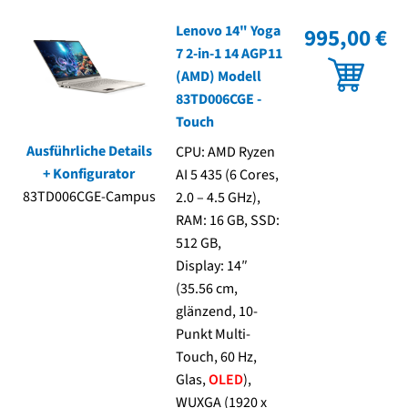
Lenovo 14" Yoga
995,00 €
Kasse
7 2-in-1 14 AGP11
(AMD) Modell
Mein Konto
83TD006CGE -
Touch
Shop
Ausführliche Details
CPU: AMD Ryzen
+ Konfigurator
AI 5 435 (6 Cores,
Versand-/Lieferkosten
83TD006CGE-Campus
2.0 – 4.5 GHz),
RAM: 16 GB, SSD:
Vertrag widerrufen
512 GB,
Display: 14″
Warenkorb
(35.56 cm,
glänzend, 10-
Widerrufsbelehrung und Widerrufsfomular
Punkt Multi-
Touch, 60 Hz,
Glas,
OLED
),
Zahlungsarten
WUXGA (1920 x