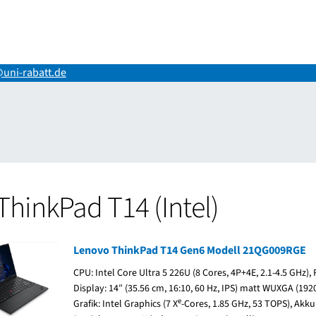
uni-rabatt.de
ng
Impressum
Kasse
Mein Konto
Shop
Versand-/Lieferkosten
Vertr
ThinkPad T14 (Intel)
Lenovo ThinkPad T14 Gen6 Modell 21QG009RGE
CPU: Intel Core Ultra 5 226U (8 Cores, 4P+4E, 2.1-4.5 GHz)
Display: 14″ (35.56 cm, 16:10, 60 Hz, IPS) matt WUXGA (1920 
e
Grafik: Intel Graphics (7 X
-Cores, 1.85 GHz, 53 TOPS), Akku: