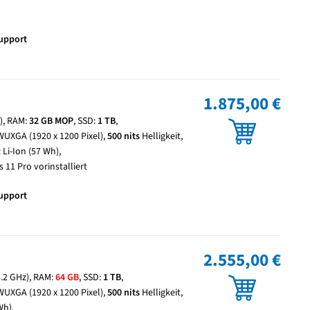
Support
1.875,00 €
z), RAM:
32 GB MOP
, SSD:
1 TB
,
WUXGA (1920 x 1200 Pixel),
500 nits
Helligkeit,
 Li-Ion (57 Wh),
 11 Pro vorinstalliert
Support
2.555,00 €
5.2 GHz), RAM:
64 GB
, SSD:
1 TB
,
WUXGA (1920 x 1200 Pixel),
500 nits
Helligkeit,
Wh),