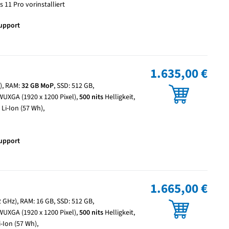
 11 Pro vorinstalliert
Support
1.635,00 €
z), RAM:
32 GB
MoP
, SSD: 512 GB,
WUXGA (1920 x 1200 Pixel),
500 nits
Helligkeit,
 Li-Ion (57 Wh),
Support
1.665,00 €
2 GHz), RAM: 16 GB, SSD: 512 GB,
WUXGA (1920 x 1200 Pixel),
500 nits
Helligkeit,
i-Ion (57 Wh),