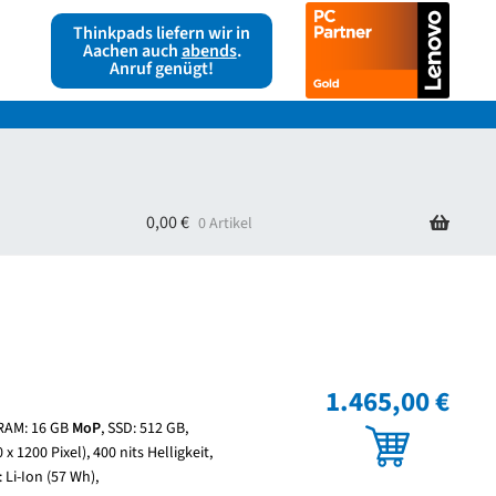
Thinkpads liefern wir in
Aachen auch
abends
.
Anruf genügt!
ag widerrufen
Warenkorb
0,00
€
0 Artikel
1.465,00 €
, RAM: 16 GB
MoP
, SSD: 512 GB,
x 1200 Pixel), 400 nits Helligkeit,
 Li-Ion (57 Wh),