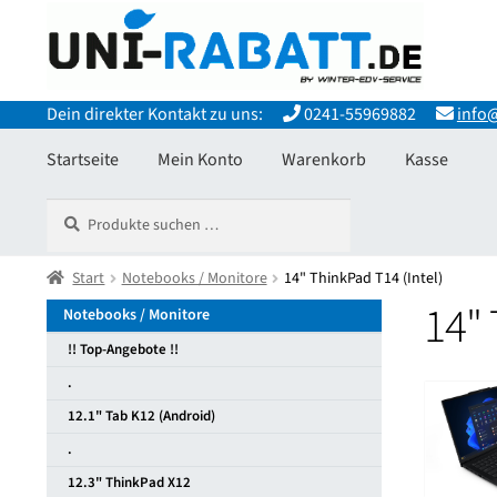
Zur
Zum
Navigation
Inhalt
springen
springen
Dein direkter Kontakt zu uns:
0241-55969882
info@
Startseite
Mein Konto
Warenkorb
Kasse
Suchen
Suchen
Start
Allgemeine Geschäftsbedingungen
Datenschutzerkläru
nach:
Widerrufsbelehrung und Widerrufsfomular
Start
Notebooks / Monitore
14" ThinkPad T14 (Intel)
Zahlungsarten
14" 
Notebooks / Monitore
!! Top-Angebote !!
.
12.1" Tab K12 (Android)
.
12.3" ThinkPad X12