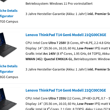
Betriebssystem: Windows 11 Pro vorinstalliert
iche Details
3 Jahre Hersteller-Garantie (Akku: 1 Jahr!)
inkl. Premier 
figurator
7GE-Campus
Lenovo ThinkPad T14 Gen6 Modell 21QG00C8GE
CPU: Intel Core
Ultra 7 258V
(8 Cores, 4P+4LPE, 2.2-4.8 GH
Display: 14″ (35.56 cm, 16:10, 60 Hz,
Low-Power
IPS) matt 
e
Grafik: Intel
Arc 140V
(8 X
-Cores, 1.95 GHz, 64 TOPS), Akku:
WWAN (4G): Quectel EM061K-GL
, Betriebssystem: Windows
iche Details
3 Jahre Hersteller-Garantie (Akku: 1 Jahr!)
inkl. Premier 
figurator
8GE-Campus
Lenovo ThinkPad T14 Gen6 Modell 21QC00C0GE
CPU: Intel Core
Ultra 7
255U
(12 Cores, 2P+8E+2LPE, 0.7 – 
Display: 14″ (35.56 cm, 16:10, 60 Hz,
Low-Power
IPS) matt 
e
Grafik: Intel (4 X
-Cores, 2.1 GHz, 8 TOPS), Akku: Li-Ion (57 