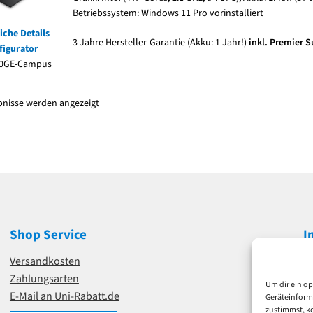
Betriebssystem: Windows 11 Pro vorinstalliert
iche Details
3 Jahre Hersteller-Garantie (Akku: 1 Jahr!)
inkl. Premier 
figurator
0GE-Campus
ebnisse werden angezeigt
Shop Service
I
Versandkosten
I
Zahlungsarten
D
Um dir ein op
E-Mail an Uni-Rabatt.de
A
Geräteinform
zustimmst, kö