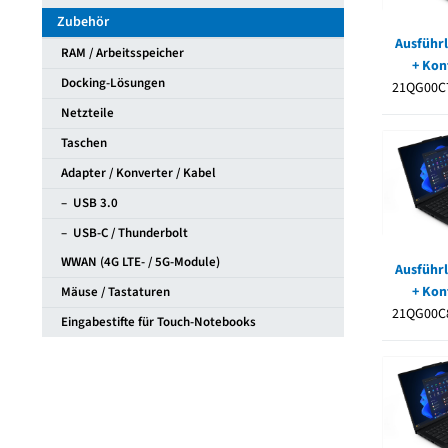
Zubehör
Ausführl
RAM / Arbeitsspeicher
+ Kon
Docking-Lösungen
21QG00C
Netzteile
Taschen
Adapter / Konverter / Kabel
– USB 3.0
– USB-C / Thunderbolt
WWAN (4G LTE- / 5G-Module)
Ausführl
+ Kon
Mäuse / Tastaturen
21QG00C
Eingabestifte für Touch-Notebooks