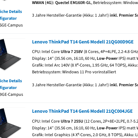
WWAN (4G): Quectel EM160R-GL
, Betriebssystem: Windows
iche Details
3 Jahre Hersteller-Garantie (Akku: 1 Jahr!)
inkl. Premier 
figurator
SGE-Campus
Lenovo ThinkPad T14 Gen6 Modell 21QG00D9GE
CPU: Intel Core
Ultra 7
258V
(8 Cores, 4P+4LPE, 2.2-4.8 GH
Display: 14″ (35.56 cm, 16:10, 60 Hz,
Low-Power
IPS) matt 
e
Grafik: Intel Arc 140V (8 X
-Cores, 1.95 GHz, 64 TOPS), Akku:
Betriebssystem: Windows 11 Pro vorinstalliert
iche Details
3 Jahre Hersteller-Garantie (Akku: 1 Jahr!)
inkl. Premier 
figurator
9GE-Campus
Lenovo ThinkPad T14 Gen6 Modell 21QC004JGE
CPU: Intel Core
Ultra 7
255U
(12 Cores, 2P+8E+2LPE, 0.7-5.
Display: 14″ (35.56 cm, 16:10, 60 Hz,
Low-Power
IPS) matt 
e
Grafik: Intel Graphics (4 X
-Cores, 2.0 GHz, 8 TOPS), Akku: L