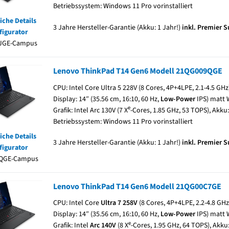
Betriebssystem: Windows 11 Pro vorinstalliert
iche Details
3 Jahre Hersteller-Garantie (Akku: 1 Jahr!)
inkl. Premier 
figurator
JGE-Campus
Lenovo ThinkPad T14 Gen6 Modell 21QG009QGE
CPU: Intel Core Ultra 5 228V (8 Cores, 4P+4LPE, 2.1-4.5 GH
Display: 14″ (35.56 cm, 16:10, 60 Hz,
Low-Power
IPS) matt 
e
Grafik: Intel Arc 130V (7 X
-Cores, 1.85 GHz, 53 TOPS), Akku:
Betriebssystem: Windows 11 Pro vorinstalliert
iche Details
3 Jahre Hersteller-Garantie (Akku: 1 Jahr!)
inkl. Premier 
figurator
QGE-Campus
Lenovo ThinkPad T14 Gen6 Modell 21QG00C7GE
CPU: Intel Core
Ultra 7 258V
(8 Cores, 4P+4LPE, 2.2-4.8 GH
Display: 14″ (35.56 cm, 16:10, 60 Hz,
Low-Power
IPS) matt 
e
Grafik: Intel
Arc 140V
(8 X
-Cores, 1.95 GHz, 64 TOPS), Akku: