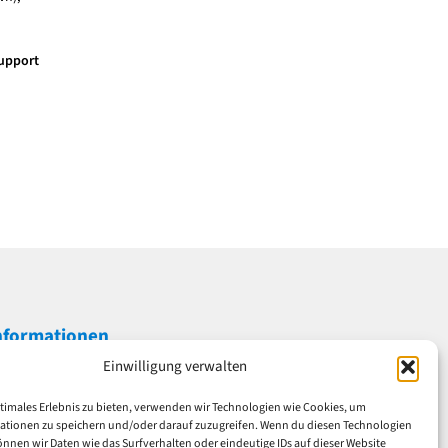
Support
nformationen
Einwilligung verwalten
mpressum
atenschutz
timales Erlebnis zu bieten, verwenden wir Technologien wie Cookies, um
GB
ationen zu speichern und/oder darauf zuzugreifen. Wenn du diesen Technologien
nnen wir Daten wie das Surfverhalten oder eindeutige IDs auf dieser Website