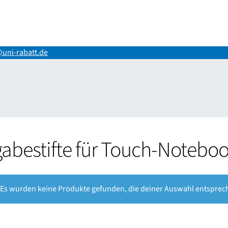
uni-rabatt.de
ng
Impressum
Kasse
Mein Konto
Shop
Versand-/Lieferkosten
Vertr
gabestifte für Touch-Notebo
Es wurden keine Produkte gefunden, die deiner Auswahl entsprec