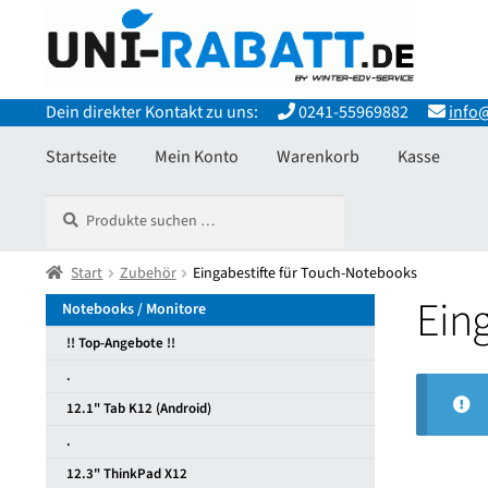
Zur
Zum
Navigation
Inhalt
springen
springen
Dein direkter Kontakt zu uns:
0241-55969882
info@
Startseite
Mein Konto
Warenkorb
Kasse
Suchen
Suchen
Start
Allgemeine Geschäftsbedingungen
Datenschutzerkläru
nach:
Widerrufsbelehrung und Widerrufsfomular
Start
Zubehör
Eingabestifte für Touch-Notebooks
Zahlungsarten
Ein
Notebooks / Monitore
!! Top-Angebote !!
.
12.1" Tab K12 (Android)
.
12.3" ThinkPad X12