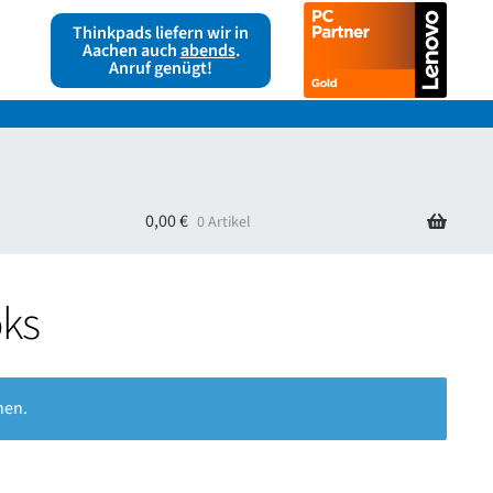
Thinkpads liefern wir in
Aachen auch
abends
.
Anruf genügt!
ag widerrufen
Warenkorb
0,00
€
0 Artikel
oks
hen.