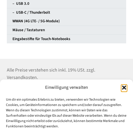
– USB 3.0
– USB-C / Thunderbolt
WWAN (4G LTE- / 5G-Module)
Mäuse / Tastaturen
Eingabestifte für Touch-Notebooks
Alle Preise verstehen sich inkl. 19% USt. zzgl.
Versandkosten.
Einwilligung verwalten
Kontakt
Shop Service
Informationen
Um dir ein optimales Erlebnis zu bieten, verwenden wir Technologien wie
Winter EDV-Service
Versandkosten
Impressum
Cookies, um Geräteinformationen zu speichern und/oder darauf zuzugreifen.
Wenn du diesen Technologien zustimmst, können wir Daten wie das
Liebigstrasse 18
Zahlungsarten
Datenschutz
Surfverhalten oder eindeutige IDs auf dieser Website verarbeiten. Wenn du deine
52070 Aachen
E-Mail an Uni-
AGB
Einwillligung nicht erteilst oder zurückziehst, können bestimmte Merkmale und
Tel: (+49) 241 55 969
Rabatt.de
Widerrufsrecht &
Funktionen beeinträchtigt werden.