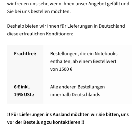
wir freuen uns sehr, wenn Ihnen unser Angebot gefällt und
Sie bei uns bestellen möchten.
Kasse
Deshalb bieten wir Ihnen für Lieferungen in Deutschland
Mein Konto
diese erfreulichen Konditionen:
Shop
Frachtfrei:
Bestellungen, die ein Notebooks
enthalten, ab einem Bestellwert
Versand-/Lieferkosten
von 1500 €
Vertrag widerrufen
6 € inkl.
Alle anderen Bestellungen
19% USt.:
innerhalb Deutschlands
Warenkorb
Widerrufsbelehrung und Widerrufsfomular
!! Für Lieferungen ins Ausland möchten wir Sie bitten, uns
vor der Bestellung zu kontaktieren !!
Zahlungsarten