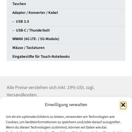
Taschen
Adapter / Konverter / Kabel
– USB 3.0
– USB-C / Thunderbolt
WWAN (4G LTE- / 5G-Module)
Mäuse / Tastaturen
Eingabestifte für Touch-Notebooks
Alle Preise verstehen sich inkl. 19% USt. zzgl.
Versandkosten.
Einwilligung verwalten
Kontakt
Shop Service
Informationen
Um dir ein optimales Erlebnis zu bieten, verwenden wir Technologien wie
Winter EDV-Service
Versandkosten
Impressum
Cookies, um Geräteinformationen zu speichern und/oder darauf zuzugreifen.
Wenn du diesen Technologien zustimmst, können wir Daten wie das
Liebigstrasse 18
Zahlungsarten
Datenschutz