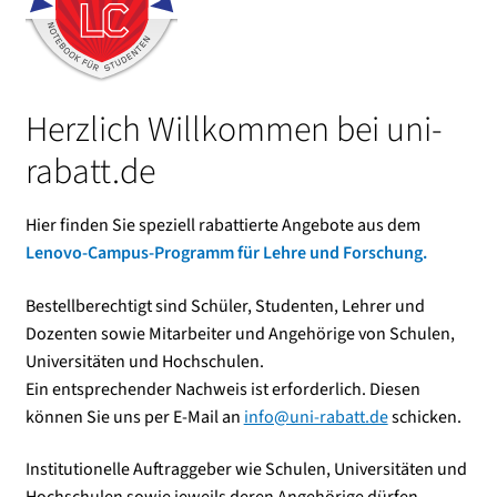
Kasse
Mein Konto
Herzlich Willkommen bei uni-
rabatt.de
Shop
Hier finden Sie speziell rabattierte Angebote aus dem
Versand-/Lieferkosten
Lenovo-Campus‑Programm für Lehre und Forschung.
Vertrag widerrufen
Bestellberechtigt sind Schüler, Studenten, Lehrer und
Dozenten sowie Mitarbeiter und Angehörige von Schulen,
Warenkorb
Universitäten und Hochschulen.
Ein entsprechender Nachweis ist erforderlich. Diesen
Widerrufsbelehrung und Widerrufsfomular
können Sie uns per E-Mail an
info@uni-rabatt.de
schicken.
Zahlungsarten
Institutionelle Auftraggeber wie Schulen, Universitäten und