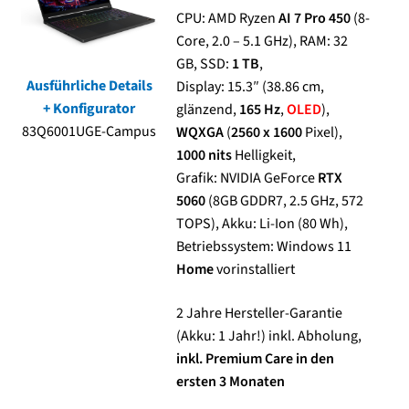
CPU: AMD Ryzen
AI 7 Pro 450
(8-
Core, 2.0 – 5.1 GHz), RAM: 32
Kasse
GB, SSD:
1 TB
,
Ausführliche Details
Display: 15.3″ (38.86 cm,
Mein Konto
+ Konfigurator
glänzend,
165 Hz
,
OLED
),
83Q6001UGE-Campus
WQXGA
(
2560 x 1600
Pixel),
Shop
1000 nits
Helligkeit,
Grafik: NVIDIA GeForce
RTX
Versand-/Lieferkosten
5060
(8GB GDDR7, 2.5 GHz, 572
TOPS), Akku: Li-Ion (80 Wh),
Vertrag widerrufen
Betriebssystem: Windows 11
Home
vorinstalliert
Warenkorb
2 Jahre Hersteller-Garantie
Widerrufsbelehrung und Widerrufsfomular
(Akku: 1 Jahr!) inkl. Abholung,
inkl. Premium Care in den
ersten 3 Monaten
Zahlungsarten