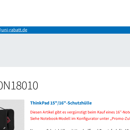
uni-rabatt.de
ng
Impressum
Kasse
Mein Konto
Shop
Versand-/Lieferkosten
Vertr
0N18010
ThinkPad 15"/16"-Schutzhülle
Diesen Artikel gibt es vergünstigt beim Kauf eines 16″-No
Siehe Notebook-Modell im Konfigurator unter „Promo-Zu