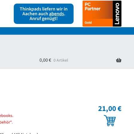
Thinkpads liefern wir in
Aachen auch
abends
.
Anruf genügt!
ag widerrufen
Warenkorb
0,00
€
0 Artikel
21,00 €
tebooks.
behör“.