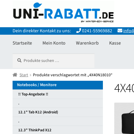
Zur
Zum
Navigation
Inhalt
springen
springen
Dein direkter Kontakt zu uns:
0241-55969882
info@
Startseite
Mein Konto
Warenkorb
Kasse
Suchen
Suchen
Start
Allgemeine Geschäftsbedingungen
Datenschutzerkläru
nach:
Widerrufsbelehrung und Widerrufsfomular
Start
Produkte verschlagwortet mit „4X40N18010“
Zahlungsarten
4X4
Notebooks / Monitore
!! Top-Angebote !!
.
12.1" Tab K12 (Android)
.
12.3" ThinkPad X12