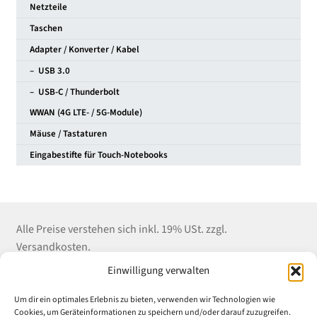
Netzteile
Taschen
Adapter / Konverter / Kabel
– USB 3.0
– USB-C / Thunderbolt
WWAN (4G LTE- / 5G-Module)
Mäuse / Tastaturen
Eingabestifte für Touch-Notebooks
Alle Preise verstehen sich inkl. 19% USt. zzgl.
Versandkosten.
Einwilligung verwalten
Kontakt
Shop Service
Informationen
Um dir ein optimales Erlebnis zu bieten, verwenden wir Technologien wie
Winter EDV-Service
Versandkosten
Impressum
Cookies, um Geräteinformationen zu speichern und/oder darauf zuzugreifen.