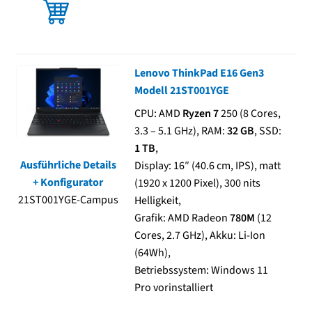
Lenovo ThinkPad E16 Gen3
Modell 21ST001YGE
CPU: AMD
Ryzen 7
250 (8 Cores,
3.3 – 5.1 GHz), RAM:
32 GB
, SSD:
1 TB
,
Ausführliche Details
Display: 16″ (40.6 cm, IPS), matt
+ Konfigurator
(1920 x 1200 Pixel), 300 nits
21ST001YGE-Campus
Helligkeit,
Grafik: AMD Radeon
780M
(12
Cores, 2.7 GHz), Akku: Li-Ion
(64Wh),
Betriebssystem: Windows 11
Pro vorinstalliert