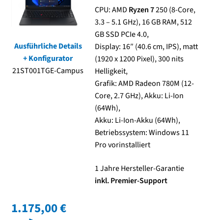
CPU: AMD
Ryzen 7
250 (8-Core,
3.3 – 5.1 GHz), 16 GB RAM, 512
Kasse
GB SSD PCIe 4.0,
Ausführliche Details
Display: 16″ (40.6 cm, IPS), matt
Mein Konto
+ Konfigurator
(1920 x 1200 Pixel), 300 nits
21ST001TGE-Campus
Helligkeit,
Shop
Grafik: AMD Radeon 780M (12-
Core, 2.7 GHz), Akku: Li-Ion
Versand-/Lieferkosten
(64Wh),
Akku: Li-Ion-Akku (64Wh),
Vertrag widerrufen
Betriebssystem: Windows 11
Pro vorinstalliert
Warenkorb
1 Jahre Hersteller-Garantie
Widerrufsbelehrung und Widerrufsfomular
inkl. Premier-Support
1.175,00 €
Zahlungsarten