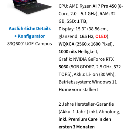
CPU: AMD Ryzen
AI 7 Pro 450
(8-
Core, 2.0 – 5.1 GHz), RAM: 32
Kasse
GB, SSD:
1 TB
,
Ausführliche Details
Display: 15.3″ (38.86 cm,
Mein Konto
+ Konfigurator
glänzend,
165 Hz
,
OLED
),
83Q6001UGE-Campus
WQXGA
(
2560 x 1600
Pixel),
Shop
1000 nits
Helligkeit,
Grafik: NVIDIA GeForce
RTX
Versand-/Lieferkosten
5060
(8GB GDDR7, 2.5 GHz, 572
TOPS), Akku: Li-Ion (80 Wh),
Vertrag widerrufen
Betriebssystem: Windows 11
Home
vorinstalliert
Warenkorb
2 Jahre Hersteller-Garantie
Widerrufsbelehrung und Widerrufsfomular
(Akku: 1 Jahr!) inkl. Abholung,
inkl. Premium Care in den
ersten 3 Monaten
Zahlungsarten