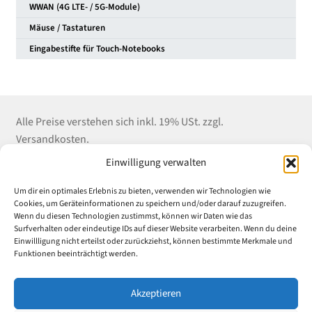
WWAN (4G LTE- / 5G-Module)
Mäuse / Tastaturen
Eingabestifte für Touch-Notebooks
Alle Preise verstehen sich inkl. 19% USt. zzgl.
Versandkosten.
Einwilligung verwalten
Kontakt
Shop Service
Informationen
Um dir ein optimales Erlebnis zu bieten, verwenden wir Technologien wie
Winter EDV-Service
Versandkosten
Impressum
Cookies, um Geräteinformationen zu speichern und/oder darauf zuzugreifen.
Wenn du diesen Technologien zustimmst, können wir Daten wie das
Liebigstrasse 18
Zahlungsarten
Datenschutz
Surfverhalten oder eindeutige IDs auf dieser Website verarbeiten. Wenn du deine
52070 Aachen
E-Mail an Uni-
AGB
Einwillligung nicht erteilst oder zurückziehst, können bestimmte Merkmale und
Tel: (+49) 241 55 969
Rabatt.de
Widerrufsrecht &
Funktionen beeinträchtigt werden.
882
Widerrufsformular
Vertrag
Fax: (+49) 241 55
Akzeptieren
widerrufen
969 889