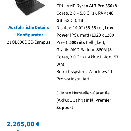
CPU: AMD Ryzen
AI 7 Pro 350
(8
Cores, 2.0 – 5.0 GHz), RAM:
48
Kasse
GB
, SSD:
1 TB
,
Ausführliche Details
Display: 14.0″ (35.56 cm,
Low-
Mein Konto
+ Konfigurator
Power
IPS
)
, matt (1920 x 1200
21QL006QGE-Campus
Pixel),
500 nits
Helligkeit,
Shop
Grafik: AMD Radeon 860M (8
Cores, 3.0 GHz), Akku: Li-Ion (57
Versand-/Lieferkosten
Wh),
Betriebssystem: Windows 11
Vertrag widerrufen
Pro vorinstalliert
Warenkorb
3 Jahre Hersteller-Garantie
(Akku: 1 Jahr!)
inkl. Premier
Widerrufsbelehrung und Widerrufsfomular
Support
2.265,00 €
Zahlungsarten