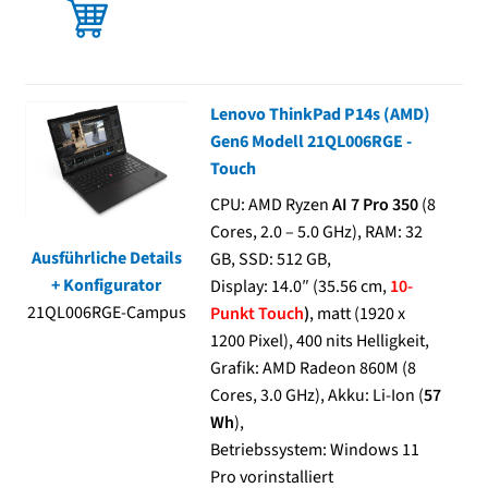
Lenovo ThinkPad P14s (AMD)
Gen6 Modell 21QL006RGE -
Touch
CPU: AMD Ryzen
AI 7 Pro 350
(8
Cores, 2.0 – 5.0 GHz), RAM: 32
Ausführliche Details
GB, SSD: 512 GB,
+ Konfigurator
Display: 14.0″ (35.56 cm,
10-
21QL006RGE-Campus
Punkt Touch
)
, matt (1920 x
1200 Pixel), 400 nits Helligkeit,
Grafik: AMD Radeon 860M (8
Cores, 3.0 GHz), Akku: Li-Ion (
57
Wh
),
Betriebssystem: Windows 11
Pro vorinstalliert