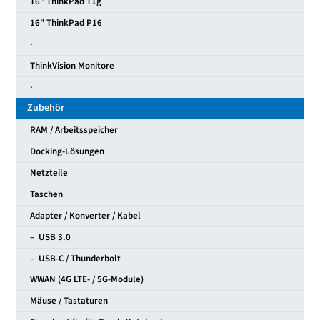
16″ ThinkPad T1g
16" ThinkPad P16
·
ThinkVision Monitore
·
Zubehör
RAM / Arbeitsspeicher
Docking-Lösungen
Netzteile
Taschen
Adapter / Konverter / Kabel
– USB 3.0
– USB-C / Thunderbolt
WWAN (4G LTE- / 5G-Module)
Mäuse / Tastaturen