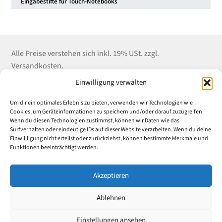
Eingabestifte für Touch-Notebooks
Alle Preise verstehen sich inkl. 19% USt. zzgl.
Versandkosten.
Einwilligung verwalten
Kontakt
Shop Service
Informationen
Um dir ein optimales Erlebnis zu bieten, verwenden wir Technologien wie
Winter EDV-Service
Versandkosten
Impressum
Cookies, um Geräteinformationen zu speichern und/oder darauf zuzugreifen.
Wenn du diesen Technologien zustimmst, können wir Daten wie das
Liebigstrasse 18
Zahlungsarten
Datenschutz
Surfverhalten oder eindeutige IDs auf dieser Website verarbeiten. Wenn du deine
52070 Aachen
E-Mail an Uni-
AGB
Einwillligung nicht erteilst oder zurückziehst, können bestimmte Merkmale und
Tel: (+49) 241 55 969
Rabatt.de
Widerrufsrecht &
Funktionen beeinträchtigt werden.
882
Widerrufsformular
Vertrag
Fax: (+49) 241 55
Akzeptieren
widerrufen
969 889
Ablehnen
© 2024 Winter EDV-Service – Alle Rechte vorbehalten
Einstellungen ansehen