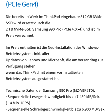
(PCIe Gen4)
Kasse
Die bereits ab Werk im ThinkPad eingebaute 512 GB NVMe-
SSD wird ersetzt durch die
Mein Konto
2 TB NVMe-SSD Samsung 990 Pro (PCIe 4.0 x4) und ist im
Preis verrechnet.
Shop
Im Preis enthalten ist die Neu-Installation des Windows-
Versand-/Lieferkosten
Betriebssystems inkl. aller
Updates von Lenovo und Microsoft, die am Versandtag zur
Vertrag widerrufen
Verfügung stehen,
wenn das ThinkPad mit einem vorinstallierten
Warenkorb
Betriebssystem ausgestattet ist.
Technische Daten der Samsung 990 Pro (MZ-V9P2T0):
Widerrufsbelehrung und Widerrufsfomular
·
Sequenzielle Lesegeschwindigkeit bis zu 7.450 MB/Sek.
(1.4 Mio. IOPS)
Zahlungsarten
·
Sequenzielle Schreibgeschwindigkeit bis zu 6.900 MB/Sek.