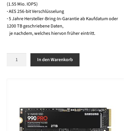
(1.55 Mio. IOPS)
·
AES 256-bit Verschlüsselung
·
5 Jahre Hersteller-Bring-In-Garantie ab Kaufdatum oder
1200 TB geschriebene Daten,
je nachdem, welches hiervon früher eintritt.
2
In den Warenkorb
TB
SSD-
Upgrade
(von
512
GB):
Samsung
990
Pro
(PCIe