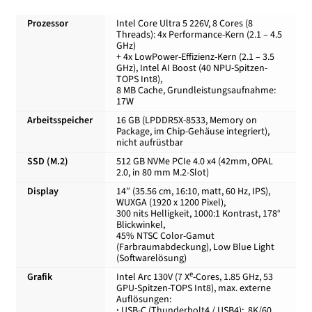
Prozessor
Intel Core Ultra 5 226V, 8 Cores (8
Kasse
Threads): 4x Performance-Kern (2.1 – 4.5
GHz)
+ 4x LowPower-Effizienz-Kern (2.1 – 3.5
GHz), Intel AI Boost (40 NPU-Spitzen-
Mein Konto
TOPS Int8),
8 MB Cache, Grundleistungsaufnahme:
17W
Shop
Arbeitsspeicher
16 GB (LPDDR5X-8533, Memory on
Package, im Chip-Gehäuse integriert),
nicht aufrüstbar
Versand-/Lieferkosten
SSD (M.2)
512 GB NVMe PCIe 4.0 x4 (42mm, OPAL
2.0, in 80 mm M.2-Slot)
Vertrag widerrufen
Display
14″ (35.56 cm, 16:10, matt, 60 Hz, IPS),
WUXGA (1920 x 1200 Pixel),
300 nits Helligkeit, 1000:1 Kontrast, 178°
Warenkorb
Blickwinkel,
45% NTSC Color-Gamut
(Farbraumabdeckung), Low Blue Light
Widerrufsbelehrung und Widerrufsfomular
(Softwarelösung)
e
Grafik
Intel Arc 130V (7 X
-Cores, 1.85 GHz, 53
GPU-Spitzen-TOPS Int8), max. externe
Zahlungsarten
Auflösungen:
·
USB-C (Thunderbolt4 / USB4): 8K/60