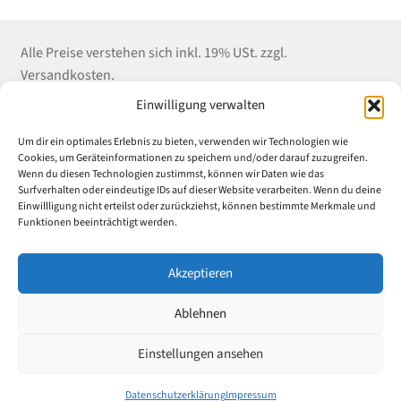
Alle Preise verstehen sich inkl. 19% USt. zzgl.
Versandkosten.
Einwilligung verwalten
Kontakt
Shop Service
Informationen
Um dir ein optimales Erlebnis zu bieten, verwenden wir Technologien wie
Winter EDV-Service
Versandkosten
Impressum
Cookies, um Geräteinformationen zu speichern und/oder darauf zuzugreifen.
Wenn du diesen Technologien zustimmst, können wir Daten wie das
Liebigstrasse 18
Zahlungsarten
Datenschutz
Surfverhalten oder eindeutige IDs auf dieser Website verarbeiten. Wenn du deine
52070 Aachen
E-Mail an Uni-
AGB
Einwillligung nicht erteilst oder zurückziehst, können bestimmte Merkmale und
Tel: (+49) 241 55 969
Rabatt.de
Widerrufsrecht &
Funktionen beeinträchtigt werden.
882
Widerrufsformular
Vertrag
Fax: (+49) 241 55
Akzeptieren
widerrufen
969 889
Ablehnen
© 2024 Winter EDV-Service – Alle Rechte vorbehalten
Einstellungen ansehen
Datenschutzerklärung
Impressum