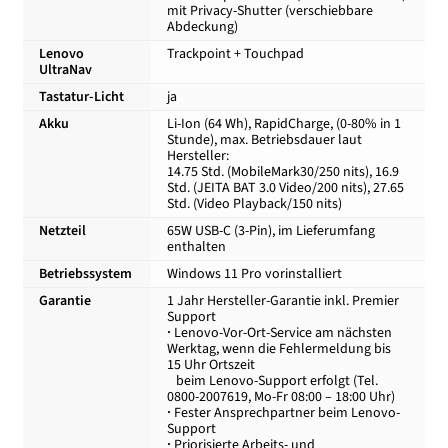
mit Privacy-Shutter (verschiebbare
Abdeckung)
Lenovo
Trackpoint + Touchpad
UltraNav
Tastatur-Licht
ja
Akku
Li-Ion (64 Wh), RapidCharge, (0-80% in 1
Stunde), max. Betriebsdauer laut
Hersteller:
14.75 Std. (MobileMark30/250 nits), 16.9
Std. (JEITA BAT 3.0 Video/200 nits), 27.65
Std. (Video Playback/150 nits)
Netzteil
65W USB-C (3-Pin), im Lieferumfang
enthalten
Betriebssystem
Windows 11 Pro vorinstalliert
Garantie
1 Jahr Hersteller-Garantie inkl. Premier
Support
·
Lenovo-Vor-Ort-Service am nächsten
Werktag, wenn die Fehlermeldung bis
15 Uhr Ortszeit
beim Lenovo-Support erfolgt (Tel.
0800-2007619, Mo-Fr 08:00 – 18:00 Uhr)
·
Fester Ansprechpartner beim Lenovo-
Support
·
Priorisierte Arbeits- und