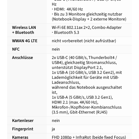
Hz
·
HDMI: 4K/60 Hz
·
Bis zu 3 Monitore gleichzeitig nutzbar
(Notebook-Display + 2 externe Monitore)
Wireless LAN
Wi-Fi 6E 802.11ax 2×2, Combo-Adapter
+ Bluetooth
·
Bluetooth 5.3
WWAN 4G LTE
nicht vorbereitet (nicht aufrüstbar)
NFC
nein
Anschlüsse
2x USB-C (40 GBit/s, Thunderbolt4 /
USB4), gleichzeitig Stromanschluss,
unterstützt DisplayPort 2.1,
1x USB-A (10 GBit/s, USB 3.2 Gen2), mit
Lademöglichkeit für Geräte mit USB-
Ladeanschluss,
während das Notebook ausgeschaltet
ist,
1x USB-A (5 GBit/s, USB 3.2 Gen1),
HDMI 2.1 (max. 4K/60 Hz),
Mikrofon-/Kopfhörer-Kombianschluss
(3.5 mm), Gbit-Ethernet (RJ45)
Kartenleser
nein
Fingerprint
ja
Kameras
FHD 1080p + InfraRot (beide fixed Focus)