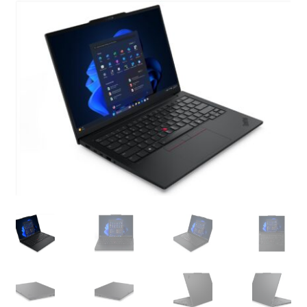
Gen7
Modell
21U2002SGE
Menge