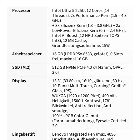
Prozessor
Intel Ultra 5 225U, 12 Cores (14
Kasse
Threads): 2x Performance-Kern (1.5 – 4.8
GHz)
+ 8x Effizienz-Kern (1.3 – 3.8 GHz) + 2x
LowPower-Effizienz-Kern (0.7 – 2.4 GHz),
Mein Konto
Intel AI Boost (12 NPU-Spitzen-TOPS
Int8), 12 MB Cache,
Grundleistungsaufnahme: 15W
Shop
Arbeitsspeicher
16 GB (LPDDR5x-8533, gelötet), 0 Slots
frei, maximal 16 GB
Versand-/Lieferkosten
SSD (M.2)
512 GB NVMe PCIe 4.0 x4 (42mm, OPAL
2.0)
Display
13.3″ (33.80 cm, 16:10, glänzend, 60 Hz,
Vertrag widerrufen
10-Punkt Multi-Touch, Corning® Gorilla®
Glass, IPS),
WUXGA (1920 x 1200 Pixel), 400 nits
Warenkorb
Helligkeit, 1500:1 Kontrast, 178°
Blickwinkel, Anti-reflection, Anti-
smudge,
Widerrufsbelehrung und Widerrufsfomular
100% sRGB Color-Gamut
(Farbraumabdeckung), Eyesafe Certified
2.0
Zahlungsarten
Eingabestift
Lenovo Integrated Pen (max. 4096
Druckstufen, Aufbewahrung und