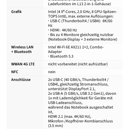
Ladefunktion im L13 2-in-1-Gehäuse)
e
Grafik
Intel (4 X
-Cores, 2.0 GHz, 8 GPU-Spitzen-
TOPS Int8), max. externe Auflösungen:
·
USB-C (Thunderbolt4 / USB4): 8K/60
Hz
·
HDMI: 4K/60 Hz
·
Bis zu 4 Monitore gleichzeitig nutzbar
(Notebook-Display + 3 externe Monitore)
Wireless LAN
Intel Wi-Fi 6E AX211 2×2, Combo-
+ Bluetooth
Adapter
·
Bluetooth 5.3
WWAN 4G LTE
nicht vorbereitet (nicht aufrüstbar)
NFC
nein
Anschlüsse
2x USB-C (40 GBit/s, Thunderbolt4 /
USB4), gleichzeitig Stromanschluss,
unterstützt DisplayPort 2.1,
2x USB-A (5 GBit/s, USB 3.2 Gen1), davon
1x mit Lademöglichkeit für Geräte mit
USB-Ladeanschluss,
während das Notebook ausgeschaltet
ist,
HDMI 2.1 (max. 4K/60 Hz),
Mikrofon-/Kopfhörer-Kombianschluss
(3.5 mm)