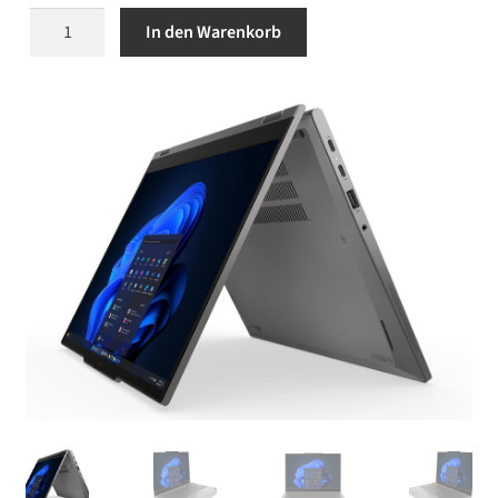
Lenovo
In den Warenkorb
ThinkPad
L13
2-
in-
1
Gen6
Modell
21R8S09W00
-
Touch
Menge