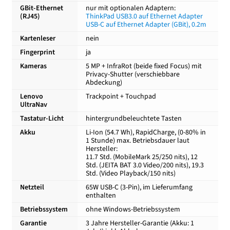
GBit-Ethernet
nur mit optionalen Adaptern:
(RJ45)
ThinkPad USB3.0 auf Ethernet Adapter
USB-C auf Ethernet Adapter (GBit), 0.2m
Kartenleser
nein
Fingerprint
ja
Kameras
5 MP + InfraRot (beide fixed Focus) mit
Privacy-Shutter (verschiebbare
Abdeckung)
Lenovo
Trackpoint + Touchpad
UltraNav
Tastatur-Licht
hintergrundbeleuchtete Tasten
Akku
Li-Ion (54.7 Wh), RapidCharge, (0-80% in
1 Stunde) max. Betriebsdauer laut
Hersteller:
11.7 Std. (MobileMark 25/250 nits), 12
Std. (JEITA BAT 3.0 Video/200 nits), 19.3
Std. (Video Playback/150 nits)
Netzteil
65W USB-C (3-Pin), im Lieferumfang
enthalten
Betriebssystem
ohne Windows-Betriebssystem
Garantie
3 Jahre Hersteller-Garantie (Akku: 1