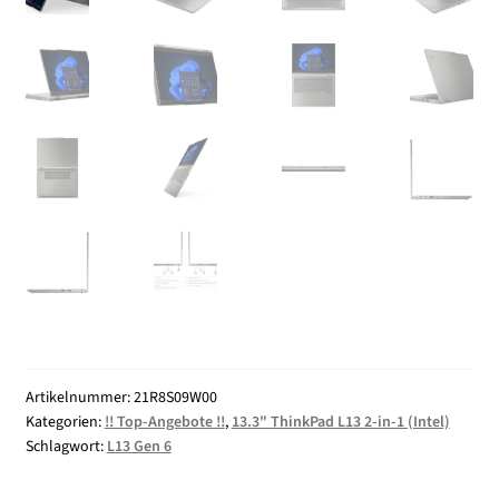
Artikelnummer:
21R8S09W00
Kategorien:
!! Top-Angebote !!
,
13.3" ThinkPad L13 2-in-1 (Intel)
Schlagwort:
L13 Gen 6