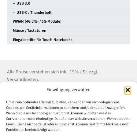
– USB 3.0
– USB-C / Thunderbolt
WWAN (4G LTE- / 5G-Module)
Mäuse / Tastaturen
Eingabestifte für Touch-Notebooks
Alle Preise verstehen sich inkl. 19% USt. zzgl.
Versandkosten.
Einwilligung verwalten
Kontakt
Shop Service
Informationen
Um dir ein optimales Erlebnis zu bieten, verwenden wir Technologien wie
Winter EDV-Service
Versandkosten
Impressum
Cookies, um Geräteinformationen zu speichern und/oder darauf zuzugreifen.
Wenn du diesen Technologien zustimmst, können wir Daten wie das
Liebigstrasse 18
Zahlungsarten
Datenschutz
Surfverhalten oder eindeutige IDs auf dieser Website verarbeiten. Wenn du deine
52070 Aachen
E-Mail an Uni-
AGB
Einwillligung nicht erteilst oder zurückziehst, können bestimmte Merkmale und
Tel: (+49) 241 55 969
Rabatt.de
Widerrufsrecht &
Funktionen beeinträchtigt werden.