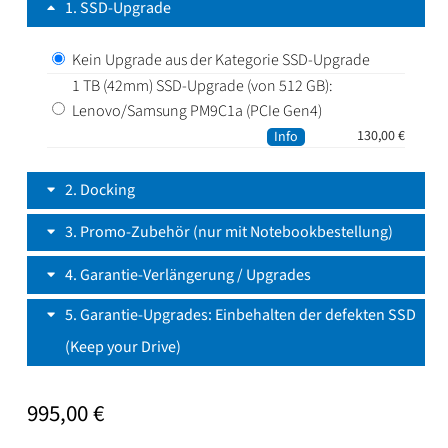
1
SSD-Upgrade
Kein Upgrade aus der Kategorie SSD-Upgrade
1 TB (42mm) SSD-Upgrade (von 512 GB):
Lenovo/Samsung PM9C1a (PCIe Gen4)
130,00
€
Info
2
Docking
3
Promo-Zubehör (nur mit Notebookbestellung)
4
Garantie-Verlängerung / Upgrades
5
Garantie-Upgrades: Einbehalten der defekten SSD
(Keep your Drive)
995,00
€