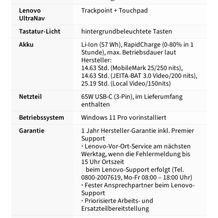
Lenovo
Trackpoint + Touchpad
UltraNav
Tastatur-Licht
hintergrundbeleuchtete Tasten
Akku
Li-Ion (57 Wh), RapidCharge (0-80% in 1
Stunde), max. Betriebsdauer laut
Hersteller:
14.63 Std. (MobileMark 25/250 nits),
14.63 Std. (JEITA-BAT 3.0 Video/200 nits),
25.19 Std. (Local Video/150nits)
Netzteil
65W USB-C (3-Pin), im Lieferumfang
enthalten
Betriebssystem
Windows 11 Pro vorinstalliert
Garantie
1 Jahr Hersteller-Garantie inkl. Premier
Support
·
Lenovo-Vor-Ort-Service am nächsten
Werktag, wenn die Fehlermeldung bis
15 Uhr Ortszeit
beim Lenovo-Support erfolgt (Tel.
0800-2007619, Mo-Fr 08:00 – 18:00 Uhr)
·
Fester Ansprechpartner beim Lenovo-
Support
·
Priorisierte Arbeits- und
Ersatzteilbereitstellung