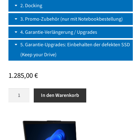
2
Docking
3
Promo-Zubehör (nur mit Notebookbestellung)
4
Garantie-Verlängerung / Upgrades
5
Garantie-Upgrades: Einbehalten der defekten SSD
(Keep your Drive)
1.285,00
€
Lenovo
In den Warenkorb
ThinkPad
L16
Gen2
Modell
21SA002EGE
Menge