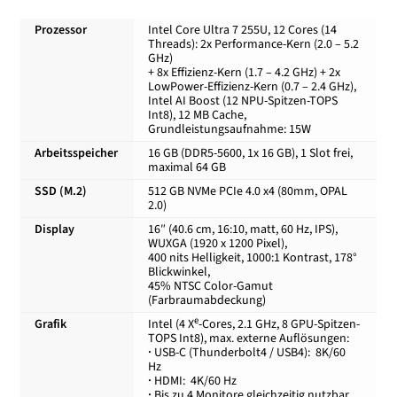
Prozessor
Intel Core Ultra 7 255U, 12 Cores (14
Kasse
Threads): 2x Performance-Kern (2.0 – 5.2
GHz)
+ 8x Effizienz-Kern (1.7 – 4.2 GHz) + 2x
LowPower-Effizienz-Kern (0.7 – 2.4 GHz),
Mein Konto
Intel AI Boost (12 NPU-Spitzen-TOPS
Int8), 12 MB Cache,
Grundleistungsaufnahme: 15W
Shop
Arbeitsspeicher
16 GB (DDR5-5600, 1x 16 GB), 1 Slot frei,
maximal 64 GB
Versand-/Lieferkosten
SSD (M.2)
512 GB NVMe PCIe 4.0 x4 (80mm, OPAL
2.0)
Display
16″ (40.6 cm, 16:10, matt, 60 Hz, IPS),
Vertrag widerrufen
WUXGA (1920 x 1200 Pixel),
400 nits Helligkeit, 1000:1 Kontrast, 178°
Blickwinkel,
Warenkorb
45% NTSC Color-Gamut
(Farbraumabdeckung)
e
Grafik
Intel (4 X
-Cores, 2.1 GHz, 8 GPU-Spitzen-
Widerrufsbelehrung und Widerrufsfomular
TOPS Int8), max. externe Auflösungen:
·
USB-C (Thunderbolt4 / USB4): 8K/60
Hz
Zahlungsarten
·
HDMI: 4K/60 Hz
·
Bis zu 4 Monitore gleichzeitig nutzbar