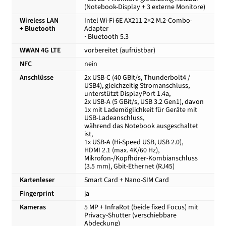
(Notebook-Display + 3 externe Monitore)
Wireless LAN
Intel Wi-Fi 6E AX211 2×2 M.2-Combo-
+ Bluetooth
Adapter
·
Bluetooth 5.3
WWAN 4G LTE
vorbereitet (aufrüstbar)
NFC
nein
Anschlüsse
2x USB-C (40 GBit/s, Thunderbolt4 /
USB4), gleichzeitig Stromanschluss,
unterstützt DisplayPort 1.4a,
2x USB-A (5 GBit/s, USB 3.2 Gen1), davon
1x mit Lademöglichkeit für Geräte mit
USB-Ladeanschluss,
während das Notebook ausgeschaltet
ist,
1x USB-A (Hi-Speed USB, USB 2.0),
HDMI 2.1 (max. 4K/60 Hz),
Mikrofon-/Kopfhörer-Kombianschluss
(3.5 mm), Gbit-Ethernet (RJ45)
Kartenleser
Smart Card + Nano-SIM Card
Fingerprint
ja
Kameras
5 MP + InfraRot (beide fixed Focus) mit
Privacy-Shutter (verschiebbare
Abdeckung)