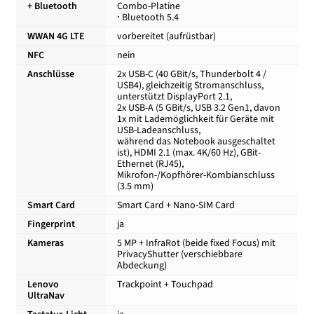
+ Bluetooth
Combo-Platine
·
Bluetooth 5.4
WWAN 4G LTE
vorbereitet (aufrüstbar)
NFC
nein
Anschlüsse
2x USB-C (40 GBit/s, Thunderbolt 4 /
USB4), gleichzeitig Stromanschluss,
unterstützt DisplayPort 2.1,
2x USB-A (5 GBit/s, USB 3.2 Gen1, davon
1x mit Lademöglichkeit für Geräte mit
USB-Ladeanschluss,
während das Notebook ausgeschaltet
ist), HDMI 2.1 (max. 4K/60 Hz), GBit-
Ethernet (RJ45),
Mikrofon-/Kopfhörer-Kombianschluss
(3.5 mm)
Smart Card
Smart Card + Nano-SIM Card
Fingerprint
ja
Kameras
5 MP + InfraRot (beide fixed Focus) mit
PrivacyShutter (verschiebbare
Abdeckung)
Lenovo
Trackpoint + Touchpad
UltraNav