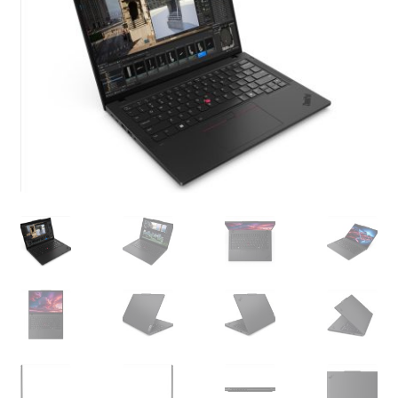
21QJ0038GE
Menge