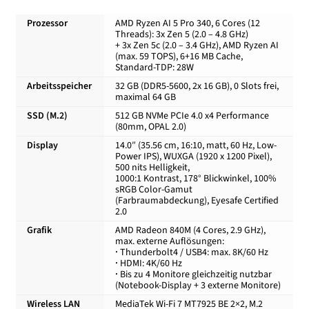
Prozessor
AMD Ryzen AI 5 Pro 340, 6 Cores (12
Kasse
Threads): 3x Zen 5 (2.0 – 4.8 GHz)
+ 3x Zen 5c (2.0 – 3.4 GHz), AMD Ryzen AI
(max. 59 TOPS), 6+16 MB Cache,
Standard-TDP: 28W
Mein Konto
Arbeitsspeicher
32 GB (DDR5-5600, 2x 16 GB), 0 Slots frei,
maximal 64 GB
Shop
SSD (M.2)
512 GB NVMe PCIe 4.0 x4 Performance
(80mm, OPAL 2.0)
Versand-/Lieferkosten
Display
14.0″ (35.56 cm, 16:10, matt, 60 Hz, Low-
Power IPS), WUXGA (1920 x 1200 Pixel),
500 nits Helligkeit,
1000:1 Kontrast, 178° Blickwinkel, 100%
Vertrag widerrufen
sRGB Color-Gamut
(Farbraumabdeckung), Eyesafe Certified
2.0
Warenkorb
Grafik
AMD Radeon 840M (4 Cores, 2.9 GHz),
max. externe Auflösungen:
·
Thunderbolt4 / USB4: max. 8K/60 Hz
Widerrufsbelehrung und Widerrufsfomular
·
HDMI: 4K/60 Hz
·
Bis zu 4 Monitore gleichzeitig nutzbar
(Notebook-Display + 3 externe Monitore)
Zahlungsarten
Wireless LAN
MediaTek Wi-Fi 7 MT7925 BE 2×2, M.2