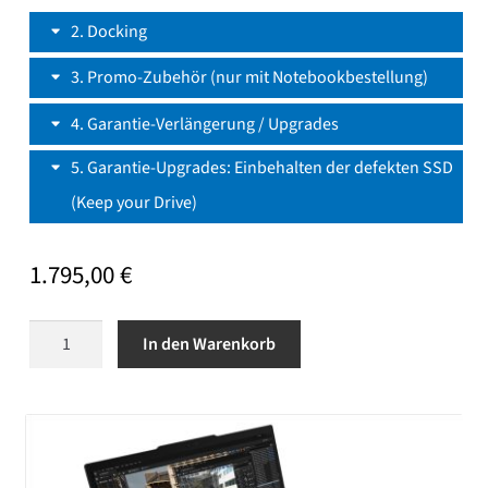
2
Docking
3
Promo-Zubehör (nur mit Notebookbestellung)
4
Garantie-Verlängerung / Upgrades
5
Garantie-Upgrades: Einbehalten der defekten SSD
(Keep your Drive)
1.795,00
€
Lenovo
In den Warenkorb
ThinkPad
T14
(AMD)
Gen6
Modell