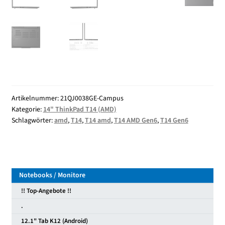
Artikelnummer:
21QJ0038GE-Campus
Kategorie:
14" ThinkPad T14 (AMD)
Schlagwörter:
amd
,
T14
,
T14 amd
,
T14 AMD Gen6
,
T14 Gen6
Notebooks / Monitore
!! Top-Angebote !!
.
12.1" Tab K12 (Android)