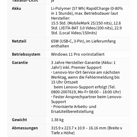
Tastatur-Licht
ja
Akku
Li-Polymer (57 Wh) RapidCharge (0-80%
in 1 Stunde), max. Betriebsdauer laut
Hersteller:
15.5 Std. (MobileMark 25/250 nits), 12.8
Std. (JEITA-BAT 3.0 Video/200 nits), 22.9
Std. (Local Video/150nits)
Netzteil
65W (USB-C, 3-Pin), im Lieferumfang
enthalten
Betriebssystem
Windows 11 Pro vorinstalliert
Garantie
3 Jahre Hersteller-Garantie (Akku: 1
Jahr!) inkl. Premier Support
·
Lenovo-Vor-Ort-Service am nächsten
Werktag, wenn die Fehlermeldung bis
15 Uhr Ortszeit
beim Lenovo-Support erfolgt (Tel.
0800-2007619, Mo-Fr 08:00 – 18:00 Uhr)
·
Fester Ansprechpartner beim Lenovo-
Support
·
Priorisierte Arbeits- und
Ersatzteilbereitstellung
Gewicht
1.38 kg
Abmessungen
315.9 x 223.7 x 10.9 – 16.16 mm (Breite x
Tiefe x Höhe)