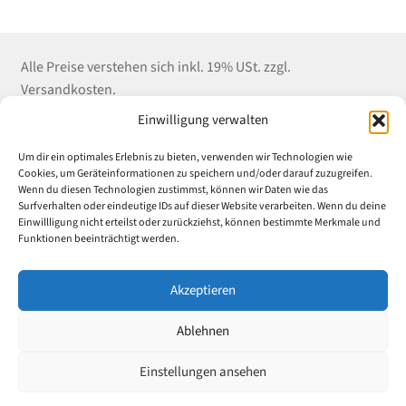
Alle Preise verstehen sich inkl. 19% USt. zzgl.
Versandkosten.
Einwilligung verwalten
Kontakt
Shop Service
Informationen
Um dir ein optimales Erlebnis zu bieten, verwenden wir Technologien wie
Winter EDV-Service
Versandkosten
Impressum
Cookies, um Geräteinformationen zu speichern und/oder darauf zuzugreifen.
Wenn du diesen Technologien zustimmst, können wir Daten wie das
Liebigstrasse 18
Zahlungsarten
Datenschutz
Surfverhalten oder eindeutige IDs auf dieser Website verarbeiten. Wenn du deine
52070 Aachen
E-Mail an Uni-
AGB
Einwillligung nicht erteilst oder zurückziehst, können bestimmte Merkmale und
Tel: (+49) 241 55 969
Rabatt.de
Widerrufsrecht &
Funktionen beeinträchtigt werden.
882
Widerrufsformular
Vertrag
Fax: (+49) 241 55
Akzeptieren
widerrufen
969 889
Ablehnen
© 2024 Winter EDV-Service – Alle Rechte vorbehalten
Einstellungen ansehen