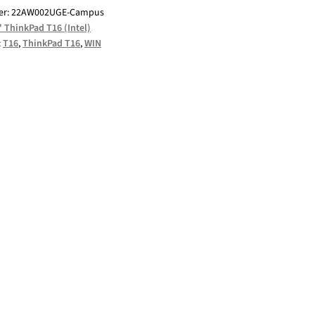
er:
22AW002UGE-Campus
" ThinkPad T16 (Intel)
:
T16
,
ThinkPad T16
,
WIN