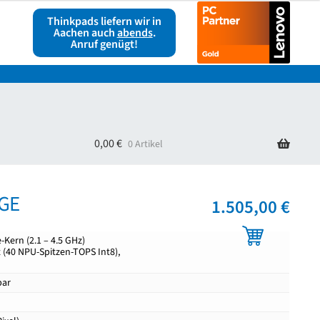
Thinkpads liefern wir in
Aachen auch
abends
.
Anruf genügt!
ag widerrufen
Warenkorb
0,00
€
0 Artikel
UGE
1.505,00
€
-Kern (2.1 – 4.5 GHz)
t (40 NPU-Spitzen-TOPS Int8),
bar