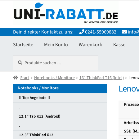
Zur
Zum
Navigation
Inhalt
springen
springen
Dein direkter Kontakt zu uns:
0241-55969882
info@
Startseite
Mein Konto
Warenkorb
Kasse
Suchen
Suchen
Start
Allgemeine Geschäftsbedingungen
Datenschutzerkläru
nach:
Widerrufsbelehrung und Widerrufsfomular
Start
Notebooks / Monitore
16" ThinkPad T16 (Intel)
Zahlungsarten
Leno
Lenov
Notebooks / Monitore
!! Top-Angebote !!
Prozess
.
12.1" Tab K12 (Android)
Arbeits
.
SSD (M.
12.3" ThinkPad X12