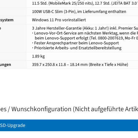
11.5 Std. (MobileMark 25/250 nits), 12.7 Std. (JEITA BAT 3.0
100W USB-C Slim (3-Pin), im Lieferumfang enthalten
ssystem
Windows 11 Pro vorinstalliert
e
3 Jahre Hersteller-Garantie (Akku: 1 Jahr!) inkl. Premier S
·
Lenovo-Vor-Ort-Service am nächsten Werktag, wenn die F
beim Lenovo-Support erfolgt (Tel. 0800-2007619, Mo-Fr 08
·
Fester Ansprechpartner beim Lenovo-Support
·
Priorisierte Arbeits- und Ersatzteilbereitstellung
1.89 kg
ungen
359.7 x 250.8 x 11.8 – 18.14 mm (Breite x Tiefe x Höhe)
s / Wunschkonfiguration (Nicht aufgeführte Artike
SD-Upgrade