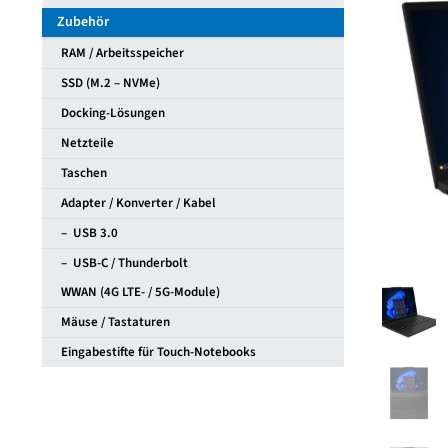
Modell
Zubehör
22AW00
RAM / Arbeitsspeicher
Menge
SSD (M.2 – NVMe)
Docking-Lösungen
Netzteile
Taschen
Adapter / Konverter / Kabel
– USB 3.0
– USB-C / Thunderbolt
WWAN (4G LTE- / 5G-Module)
Mäuse / Tastaturen
Eingabestifte für Touch-Notebooks