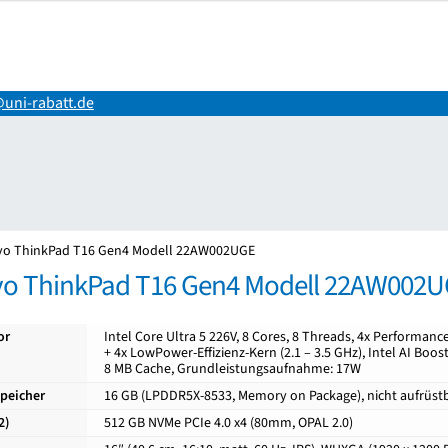
uni-rabatt.de
ng
Impressum
Kasse
Mein Konto
Shop
Versand-/Lieferkosten
Vertr
vo ThinkPad T16 Gen4 Modell 22AW002UGE
o ThinkPad T16 Gen4 Modell 22AW002
or
Intel Core Ultra 5 226V, 8 Cores, 8 Threads, 4x Performance
+ 4x LowPower-Effizienz-Kern (2.1 – 3.5 GHz), Intel AI Boos
8 MB Cache, Grundleistungsaufnahme: 17W
speicher
16 GB (LPDDR5X-8533, Memory on Package), nicht aufrüst
2)
512 GB NVMe PCIe 4.0 x4 (80mm, OPAL 2.0)