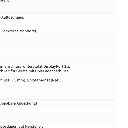
ixel),
e Auflösungen:
 + 2 externe Monitore)
romanschluss, unterstützt DisplayPort 2.1,
ichkeit für Geräte mit USB-Ladeanschluss,
luss (3.5 mm), Gbit-Ethernet (RJ45)
rschiebbare Abdeckung)
iebsdauer laut Hersteller: