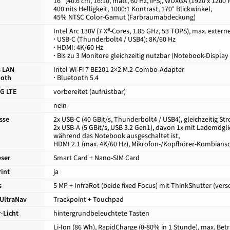
16″ (40.6 cm, 16:10, matt, 60 Hz, IPS), WUXGA (1920 x 1200 P
400 nits Helligkeit, 1000:1 Kontrast, 170° Blickwinkel,
45% NTSC Color-Gamut (Farbraumabdeckung)
e
Intel Arc 130V (7 X
-Cores, 1.85 GHz, 53 TOPS), max. extern
·
USB-C (Thunderbolt4 / USB4): 8K/60 Hz
·
HDMI: 4K/60 Hz
·
Bis zu 3 Monitore gleichzeitig nutzbar (Notebook-Display
s LAN
Intel Wi-Fi 7 BE201 2×2 M.2-Combo-Adapter
ooth
·
Bluetooth 5.4
G LTE
vorbereitet (aufrüstbar)
nein
sse
2x USB-C (40 GBit/s, Thunderbolt4 / USB4), gleichzeitig St
2x USB-A (5 GBit/s, USB 3.2 Gen1), davon 1x mit Lademögl
während das Notebook ausgeschaltet ist,
HDMI 2.1 (max. 4K/60 Hz), Mikrofon-/Kopfhörer-Kombiansch
eser
Smart Card + Nano-SIM Card
rint
ja
s
5 MP + InfraRot (beide fixed Focus) mit ThinkShutter (ve
UltraNav
Trackpoint + Touchpad
-Licht
hintergrundbeleuchtete Tasten
Li-Ion (86 Wh), RapidCharge (0-80% in 1 Stunde), max. Betr