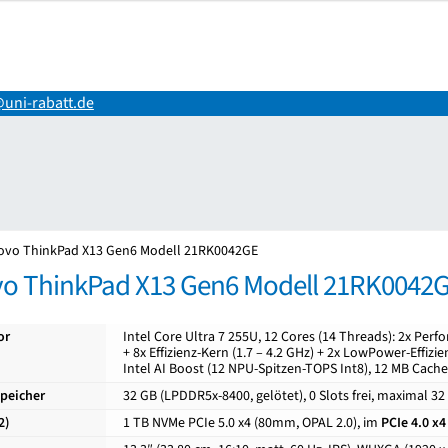
uni-rabatt.de
ng
Impressum
Kasse
Mein Konto
Shop
Versand-/Lieferkosten
Vertr
ovo ThinkPad X13 Gen6 Modell 21RK0042GE
o ThinkPad X13 Gen6 Modell 21RK0042
or
Intel Core Ultra 7 255U, 12 Cores (14 Threads): 2x Perf
+ 8x Effizienz-Kern (1.7 – 4.2 GHz) + 2x LowPower-Effizie
Intel AI Boost (12 NPU-Spitzen-TOPS Int8), 12 MB Cac
speicher
32 GB (LPDDR5x-8400, gelötet), 0 Slots frei, maximal 32
2)
1 TB NVMe PCIe 5.0 x4 (80mm, OPAL 2.0), im
PCIe 4.0 x4