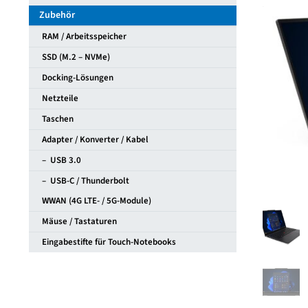
Gen6
Zubehör
Modell
RAM / Arbeitsspeicher
21RK004
Menge
SSD (M.2 – NVMe)
Docking-Lösungen
Netzteile
Taschen
Adapter / Konverter / Kabel
– USB 3.0
– USB-C / Thunderbolt
WWAN (4G LTE- / 5G-Module)
Mäuse / Tastaturen
Eingabestifte für Touch-Notebooks