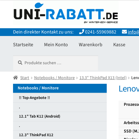
Zur
Zum
Navigation
Inhalt
springen
springen
Dein direkter Kontakt zu uns:
0241-55969882
info@
Startseite
Mein Konto
Warenkorb
Kasse
Suchen
Suchen
Start
Allgemeine Geschäftsbedingungen
Datenschutzerkläru
nach:
Widerrufsbelehrung und Widerrufsfomular
Start
Notebooks / Monitore
13.3" ThinkPad X13 (Intel)
Zahlungsarten
Len
Lenov
Notebooks / Monitore
!! Top-Angebote !!
Prozess
.
12.1" Tab K12 (Android)
Arbeits
.
SSD (M.
12.3" ThinkPad X12