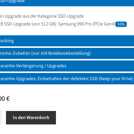
SD-Upgrade
in Upgrade aus der Kategorie SSD-Upgrade
TB SSD-Upgrade (von 512 GB): Samsung 990 Pro (PCIe Gen4)
Info
ocking
romo-Zubehör (nur mit Notebookbestellung)
arantie-Verlängerung / Upgrades
arantie-Upgrades: Einbehalten der defekten SSD (Keep your Drive)
,00
€
In den Warenkorb
d