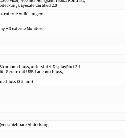
1200 Pixel), 400 nits Helligkeit, 1500:1 Kontrast,
eckung), Eyesafe Certified 2.0
ax. externe Auflösungen:
lay + 3 externe Monitore)
 Stromanschluss, unterstützt DisplayPort 2.1,
 für Geräte mit USB-Ladeanschluss,
anschluss (3.5 mm)
r (verschiebbare Abdeckung)