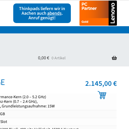
Thinkpads liefern wir in
Aachen auch
abends
.
Anruf genügt!
ag widerrufen
Warenkorb
0,00
€
0 Artikel
GE
2.145,00
€
ormance-Kern (2.0 – 5.2 GHz)
nz-Kern (0.7 – 2.4 GHz),
he, Grundleistungsaufnahme: 15W
 GB
Slot