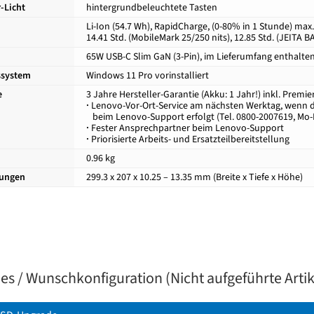
-Licht
hintergrundbeleuchtete Tasten
Li-Ion (54.7 Wh), RapidCharge, (0-80% in 1 Stunde) max.
14.41 Std. (MobileMark 25/250 nits), 12.85 Std. (JEITA BA
65W USB-C Slim GaN (3-Pin), im Lieferumfang enthalte
ssystem
Windows 11 Pro vorinstalliert
e
3 Jahre Hersteller-Garantie (Akku: 1 Jahr!) inkl. Premi
·
Lenovo-Vor-Ort-Service am nächsten Werktag, wenn di
beim Lenovo-Support erfolgt (Tel. 0800-2007619, Mo-F
·
Fester Ansprechpartner beim Lenovo-Support
·
Priorisierte Arbeits- und Ersatzteilbereitstellung
0.96 kg
ungen
299.3 x 207 x 10.25 – 13.35 mm (Breite x Tiefe x Höhe)
s / Wunschkonfiguration (Nicht aufgeführte Artike