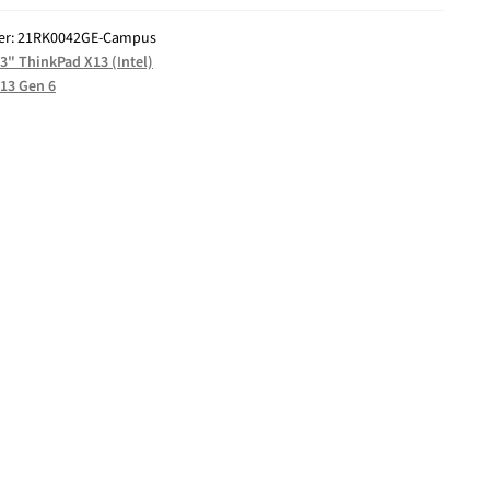
er:
21RK0042GE-Campus
.3" ThinkPad X13 (Intel)
13 Gen 6