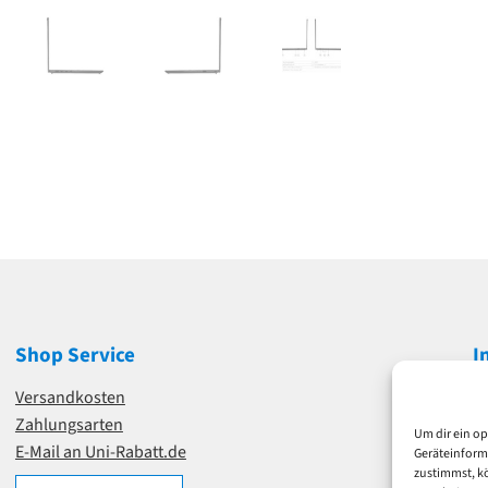
Shop Service
I
Versandkosten
I
Zahlungsarten
D
Um dir ein op
E-Mail an Uni-Rabatt.de
A
Geräteinform
zustimmst, kö
W