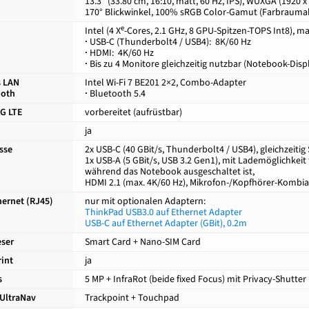
13.3″ (33.80 cm, 16:10, matt, 60 Hz, IPS), WUXGA (1920 x 
170° Blickwinkel, 100% sRGB Color-Gamut (Farbraumabd
e
Intel (4 X
-Cores, 2.1 GHz, 8 GPU-Spitzen-TOPS Int8), m
·
USB-C (Thunderbolt4 / USB4): 8K/60 Hz
·
HDMI: 4K/60 Hz
·
Bis zu 4 Monitore gleichzeitig nutzbar (Notebook-Disp
s LAN
Intel Wi-Fi 7 BE201 2×2, Combo-Adapter
ooth
·
Bluetooth 5.4
G LTE
vorbereitet (aufrüstbar)
ja
sse
2x USB-C (40 GBit/s, Thunderbolt4 / USB4), gleichzeitig
1x USB-A (5 GBit/s, USB 3.2 Gen1), mit Lademöglichkeit
während das Notebook ausgeschaltet ist,
HDMI 2.1 (max. 4K/60 Hz), Mikrofon-/Kopfhörer-Kombi
hernet (RJ45)
nur mit optionalen Adaptern:
ThinkPad USB3.0 auf Ethernet Adapter
USB-C auf Ethernet Adapter (GBit), 0.2m
eser
Smart Card + Nano-SIM Card
rint
ja
s
5 MP + InfraRot (beide fixed Focus) mit Privacy-Shutte
UltraNav
Trackpoint + Touchpad